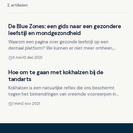
2 artikelen
De Blue Zones: een gids naar een gezondere
Stress en mondgezondheid
leefstijl en mondgezondheid
Waarom een pagina over gezonde leefstijl op een
dentaal platform? We kunnen er niet meer omheen,
mondgezondheid staat in relatie tot de algehele
5 min
12 dec 2021
gezondheid. Er …
Hoe om te gaan met kokhalzen bij de
Stress en mondgezondheid
tandarts
Kokhalzen is een natuurlijke reflex die ons beschermt
tegen het binnendringen van vreemde voorwerpen in
onze luchtwegen. Het kan optreden door verschillende
1 min
2 nov 2021
pri…